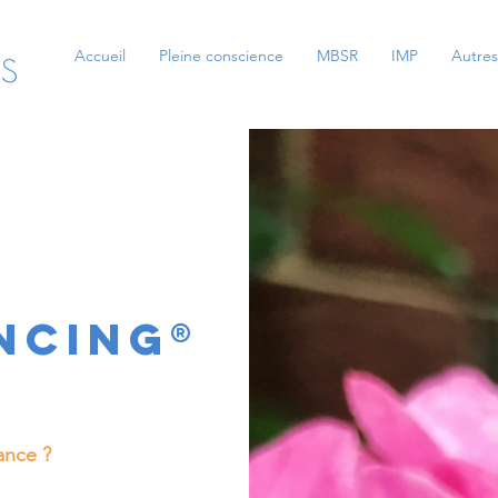
Accueil
Pleine conscience
MBSR
IMP
Autres
c
ncing
®
ance ?