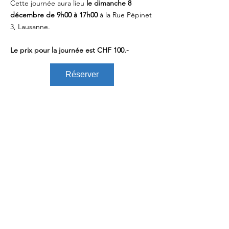
Cette journée aura lieu
le dimanche 8
décembre de 9h00 à 17h00
à la Rue Pépinet
3, Lausanne.
Le prix pour la journée est CHF 100.-
Réserver
Contact
​Rue Pépinet 3
1003 Lausanne
adriana@inside-out-mindfulness.ch