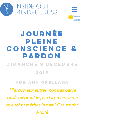
Espace
enfants
JOurnée
Pleine
conscience &
PArdon
Dimanche 8 decembre
2019
Adriana Orellana
"Pardon aux autres, non pas parce
qu'ils méritent le pardon, mais parce
que toi tu mérites la paix"
Christophe
André